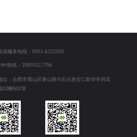
全国服务热线：0551-6222555
24H热线：18955117756
地址：合肥市蜀山区黄山路与石台路交口新华学府花
园10幢602室