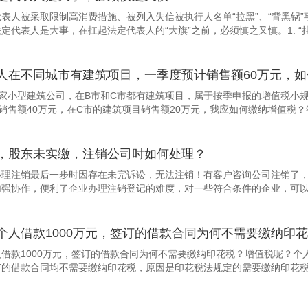
表人被采取限制高消费措施、被列入失信被执行人名单“拉黑”、“背黑锅
定代表人是大事，在扛起法定代表人的“大旗”之前，必须慎之又慎。1. “挂
人在不同城市有建筑项目，一季度预计销售额60万元，
家小型建筑公司，在B市和C市都有建筑项目，属于按季申报的增值税小规
销售额40万元，在C市的建筑项目销售额20万元，我应如何缴纳增值税？答
，股东未实缴，注销公司时如何处理？
办理注销最后一步时因存在未完诉讼，无法注销！有客户咨询公司注销了
强协作，便利了企业办理注销登记的难度，对一些符合条件的企业，可以享
借款1000万元，签订的借款合同为何不需要缴纳印花税？增值税呢？个
的借款合同均不需要缴纳印花税，原因是印花税法规定的需要缴纳印花税的