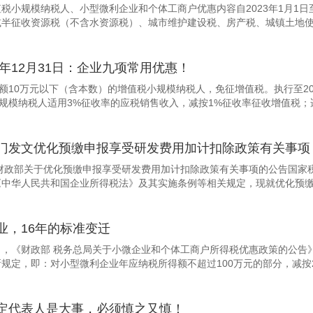
税小规模纳税人、小型微利企业和个体工商户优惠内容自2023年1月1日至
半征收资源税（不含水资源税）、城市维护建设税、房产税、城镇土地使用
7年12月31日：企业九项常用优惠！
售额10万元以下（含本数）的增值税小规模纳税人，免征增值税。执行至2027
小规模纳税人适用3%征收率的应税销售收入，减按1%征收率征收增值税；适用
门发文优化预缴申报享受研发费用加计扣除政策有关事项
财政部关于优化预缴申报享受研发费用加计扣除政策有关事项的公告国家税
中华人民共和国企业所得税法》及其实施条例等相关规定，现就优化预缴申
业，16年的标准变迁
26日，《财政部 税务总局关于小微企业和个体工商户所得税优惠政策的公告
规定，即：对小型微利企业年应纳税所得额不超过100万元的部分，减按25
定代表人是大事，必须慎之又慎！