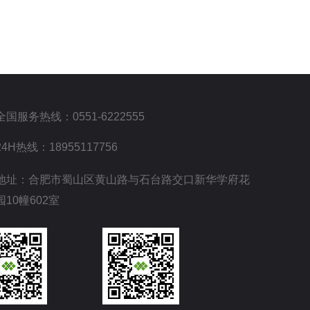
全国服务热线：0551-6222555
24H热线：18955117756
地址：合肥市蜀山区黄山路与石台路交口新华学府花
园10幢602室