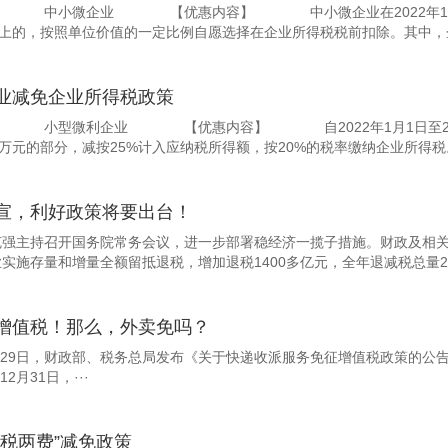
 中小微企业 【优惠内容】 中小微企业在2022年1月1日至2
以上的，按照单位价值的一定比例自愿选择在企业所得税税前扣除。其中，企
业减免企业所得税政策
 小型微利企业 【优惠内容】 自2022年1月1日至2024年
0万元的部分，减按25%计入应纳税所得额，按20%的税率缴纳企业所
宣，利好政策将要出台！
克强主持召开国务院常务会议，进一步部署稳经济一揽子措施。财政及相关
实施存量和增量全额留抵退税，增加退税1400多亿元，全年退减税总量2.6
增值税！那么，外卖免吗？
29日，财政部、税务总局发布《关于快递收派服务免征增值税政策的公告》（
12月31日，···
六税两费”减免政策